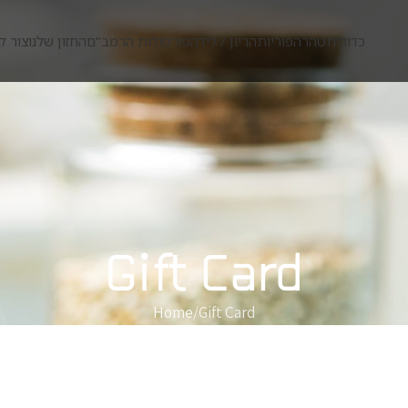
כדורית
טהרה
פוריות
הריון / לידה
פורמולות הרמב"ם
החזון שלנו
צור ק
Gift Card
Home
Gift Card