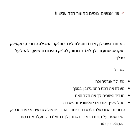
15
אנשים צופים במוצר הזה עכשיו!
במיוחד בשבילך, ארזנו חבילת לידה מפנקת המכילה כדורית, מקסילק
ואקזיט. שתעזור לך לאגור כוחות, להניק באיכות ובשפע, ולהקל על
סבלך.
עשוי ל:
נותן לך אנרגיה וכח
מעלה את רמת ההמוגלובין בגופך
מגביר ומשביח לך את חלב האם
מקל עלייך את כאבי הטחורים והפיסורה
כדורית:
הפורמולה הנמכרת ביותר באתר. פורמולה טבעית מצמחי מרפא,
המבוססת על תורת הרמב"ם שתתן לך כח ואנרגיה ותעלה את רמת
ההמוגלובין בגופך.